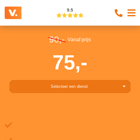
9.5
90,-
Vanaf prijs
75,-
Selecteer een dienst