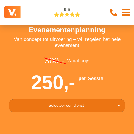
9.5
Evenementenplanning
Van concept tot uitvoering – wij regelen het hele
evenement
300,-
Vanaf prijs
250,-
per Sessie
Selecteer een dienst