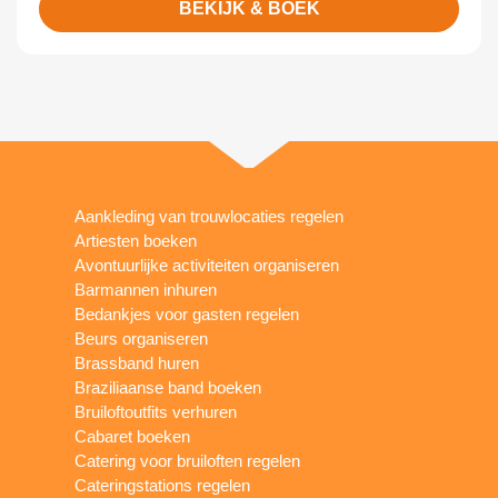
BEKIJK & BOEK
Aankleding van trouwlocaties regelen
Artiesten boeken
Avontuurlijke activiteiten organiseren
Barmannen inhuren
Bedankjes voor gasten regelen
Beurs organiseren
Brassband huren
Braziliaanse band boeken
Bruiloftoutfits verhuren
Cabaret boeken
Catering voor bruiloften regelen
Cateringstations regelen