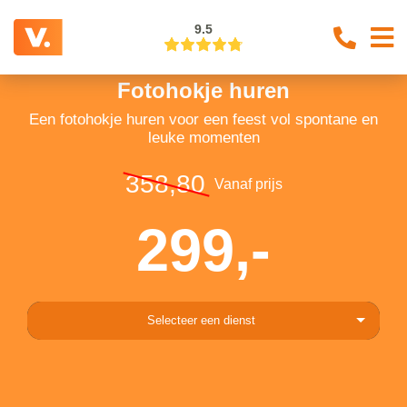
9.5
Fotohokje huren
Een fotohokje huren voor een feest vol spontane en
leuke momenten
358,80
Vanaf prijs
299,-
Selecteer een dienst