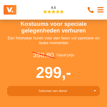
9.5
Kostuums voor speciale
gelegenheden verhuren
Een fotohokje huren voor een feest vol spontane en
leuke momenten
358,80
Vanaf prijs
299,-
Selecteer een dienst