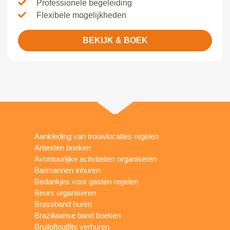
Professionele begeleiding
Flexibele mogelijkheden
BEKIJK & BOEK
Aankleding van trouwlocaties regelen
Artiesten boeken
Avontuurlijke activiteiten organiseren
Barmannen inhuren
Bedankjes voor gasten regelen
Beurs organiseren
Brassband huren
Braziliaanse band boeken
Bruiloftoutfits verhuren