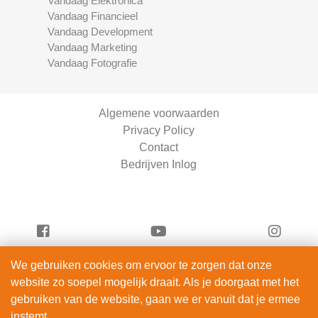
Vandaag Elektronica
Vandaag Financieel
Vandaag Development
Vandaag Marketing
Vandaag Fotografie
Algemene voorwaarden
Privacy Policy
Contact
Bedrijven Inlog
We gebruiken cookies om ervoor te zorgen dat onze
Vandaag Entertainment is onderdeel van
website zo soepel mogelijk draait. Als je doorgaat met het
ServiceRight B.V. | KVK 90914872
gebruiken van de website, gaan we er vanuit dat je ermee
© 2012 – 2026
instemt.