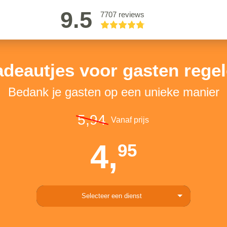
9.5
7707 reviews
deautjes voor gasten rege
Bedank je gasten op een unieke manier
5,94
Vanaf prijs
4,
95
Selecteer een dienst