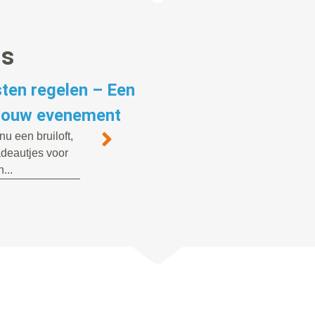
gs
ten regelen – Een
 jouw evenement
u een bruiloft,
cadeautjes voor
...