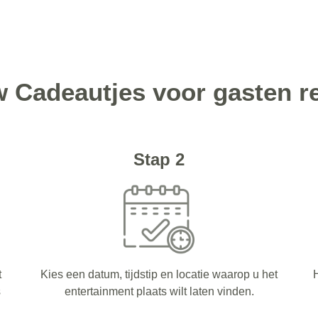
w Cadeautjes voor gasten r
Stap 2
t
Kies een datum, tijdstip en locatie waarop u het
H
s
entertainment plaats wilt laten vinden.