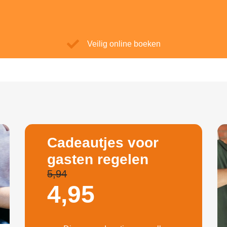
Veilig online boeken
Cadeautjes voor
gasten regelen
5,94
4,
95