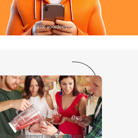
Vaste voordeelprijs
Maak je evenement onvergetelijk met op