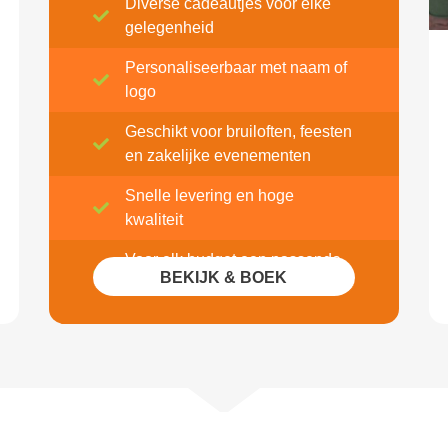
Diverse cadeautjes voor elke
gelegenheid
Personaliseerbaar met naam of
logo
Geschikt voor bruiloften, feesten
en zakelijke evenementen
Snelle levering en hoge
kwaliteit
Voor elk budget een passende
BEKIJK & BOEK
optie