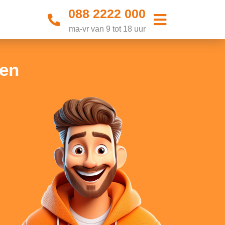
088 2222 000
ma-vr van 9 tot 18 uur
len