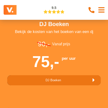
9.5
DJ Boeken
Bekijk de kosten van het boeken van een dj
90,-
Vanaf prijs
75,-
per uur
DJ Boeken