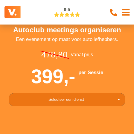
9.5
Autoclub meetings organiseren
Een evenement op maat voor autoliefhebbers.
478,80
Vanaf prijs
399,-
per Sessie
Selecteer een dienst