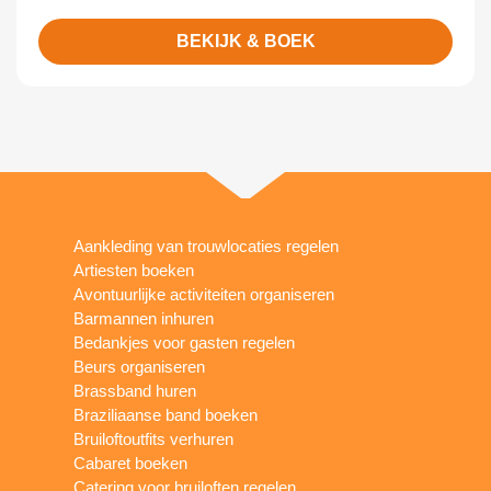
BEKIJK & BOEK
Aankleding van trouwlocaties regelen
Artiesten boeken
Avontuurlijke activiteiten organiseren
Barmannen inhuren
Bedankjes voor gasten regelen
Beurs organiseren
Brassband huren
Braziliaanse band boeken
Bruiloftoutfits verhuren
Cabaret boeken
Catering voor bruiloften regelen