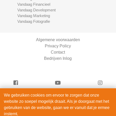
Vandaag Financieel
Vandaag Development
Vandaag Marketing
Vandaag Fotografie
Algemene voorwaarden
Privacy Policy
Contact
Bedrijven Inlog
We gebruiken cookies om ervoor te zorgen dat onze
Vandaag Entertainment is onderdeel van
website zo soepel mogelijk draait. Als je doorgaat met het
ServiceRight B.V. | KVK 90914872
gebruiken van de website, gaan we er vanuit dat je ermee
© 2012 – 2026
instemt.