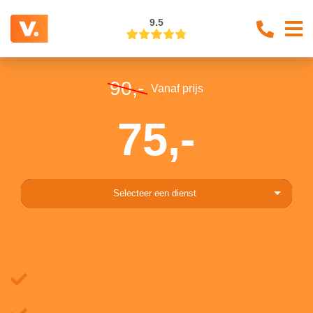
9.5
90,-
Vanaf prijs
75,-
Selecteer een dienst