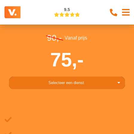
9.5
90,-
Vanaf prijs
75,-
Selecteer een dienst