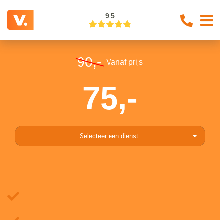
9.5
90,-
Vanaf prijs
75,-
Selecteer een dienst