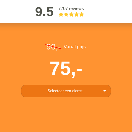
9.5
7707 reviews
90,-
Vanaf prijs
75,-
Selecteer een dienst