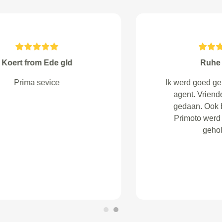
Sebastian Daalmeijer from
Arnhem
Prima garage, goede koffie en
snel en netjes de auto
klaargemaakt!