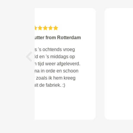
Ruhe from
Ik werd goed geholpen door de
agent. Vriendelijk en prima
Previous
gedaan. Ook bij de garage
Primoto werd ik uitstekend
geholpen.