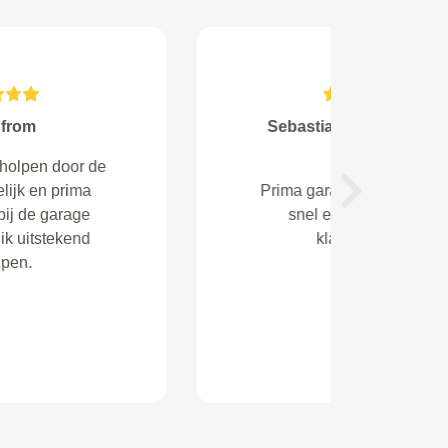
L.Pijloo from Almere
Ben nog niet zo perfect snel
klantvriendelijk benaderd en
Next
behandeld door autobedrijf ivm
me auto. Voor mij dus vanaf nu
alleen nog maar Service Right....
doet zijn naam eer aan.