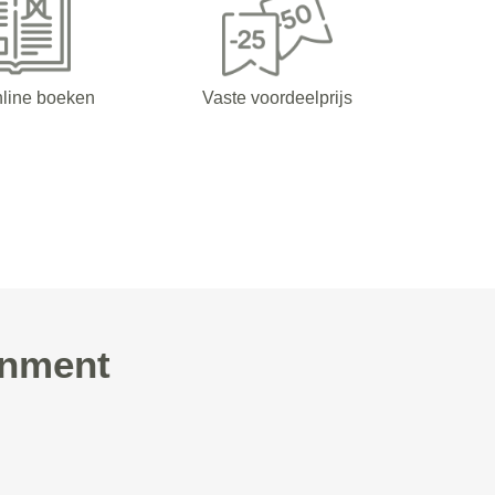
nline boeken
Vaste voordeelprijs
inment