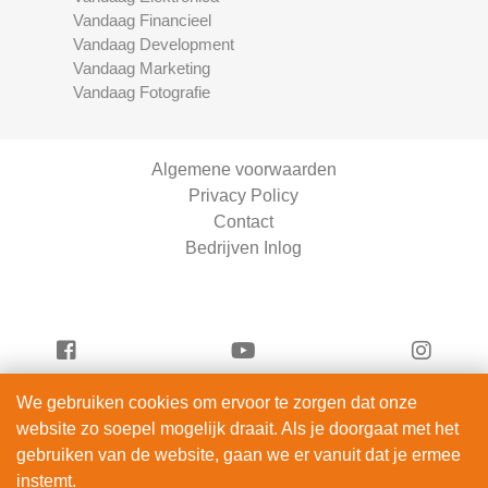
Vandaag Financieel
Vandaag Development
Vandaag Marketing
Vandaag Fotografie
Algemene voorwaarden
Privacy Policy
Contact
Bedrijven Inlog
We gebruiken cookies om ervoor te zorgen dat onze
Vandaag Entertainment is onderdeel van
website zo soepel mogelijk draait. Als je doorgaat met het
ServiceRight B.V. | KVK 90914872
gebruiken van de website, gaan we er vanuit dat je ermee
© 2012 – 2026
instemt.