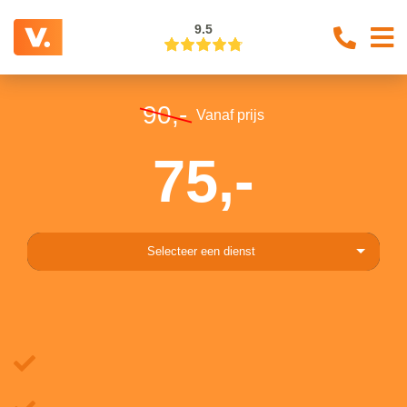
9.5
90,-
Vanaf prijs
75,-
Selecteer een dienst