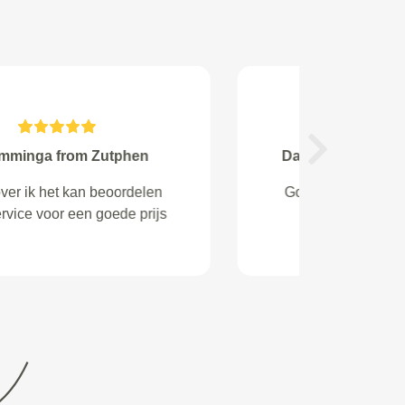
R.Blanker from Purmerend
Next
Geweldig!