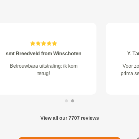
Daphne Baardolf from Overberg
Goede service, netjes ontvangen!
View all our 7707 reviews