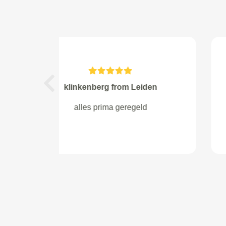
Y. Tamminga from Zutphen
Previous
Voor zover ik het kan beoordelen
prima service voor een goede prijs