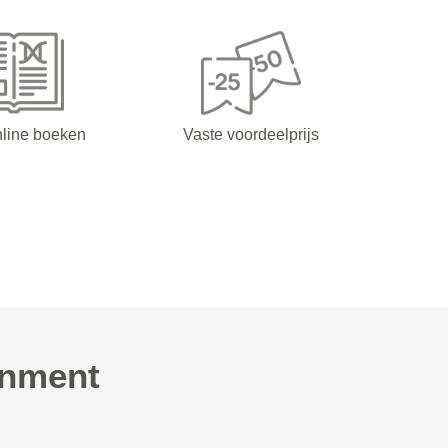
nline boeken
Vaste voordeelprijs
inment