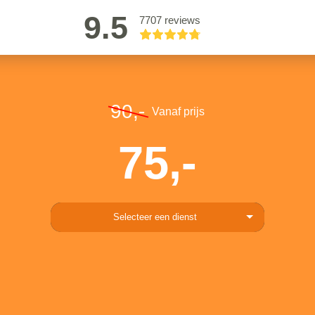
9.5
7707 reviews
90,-
Vanaf prijs
75,-
Selecteer een dienst