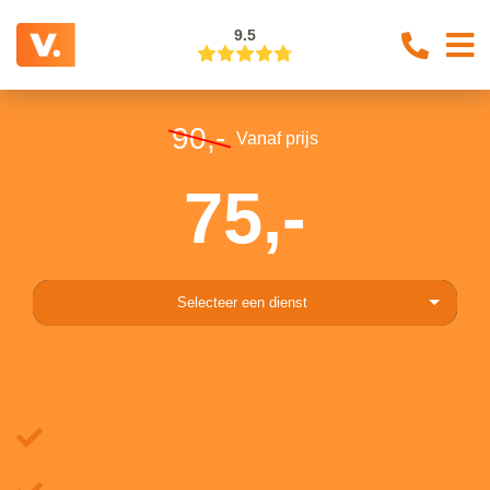
9.5
90,-
Vanaf prijs
75,-
Selecteer een dienst