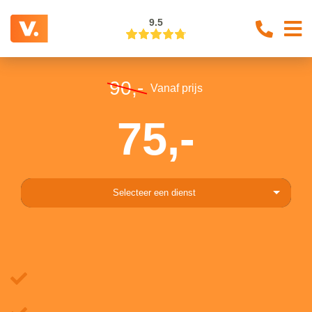
9.5
90,-
Vanaf prijs
75,-
Selecteer een dienst