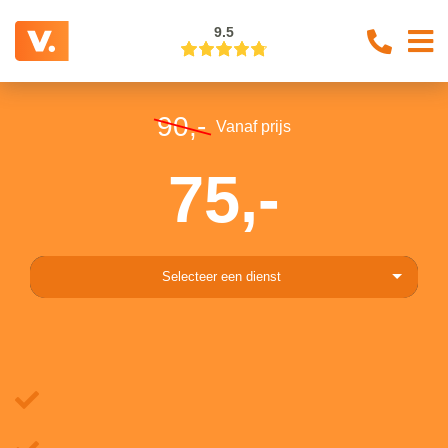
9.5
90,-
Vanaf prijs
75,-
Selecteer een dienst