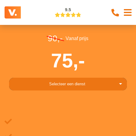
9.5
90,-
Vanaf prijs
75,-
Selecteer een dienst