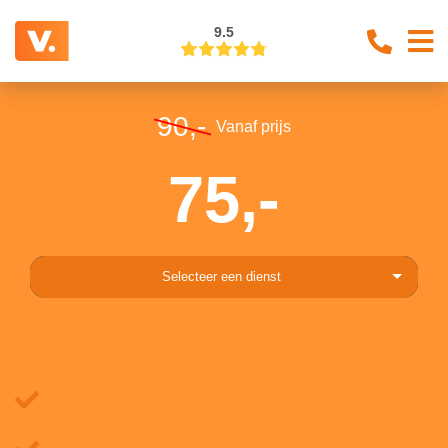
9.5
90,-
Vanaf prijs
75,-
Selecteer een dienst