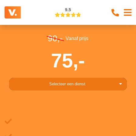
9.5
90,-
Vanaf prijs
75,-
Selecteer een dienst