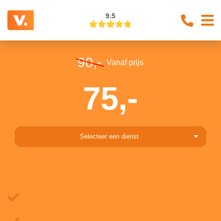
9.5
90,-
Vanaf prijs
75,-
Selecteer een dienst