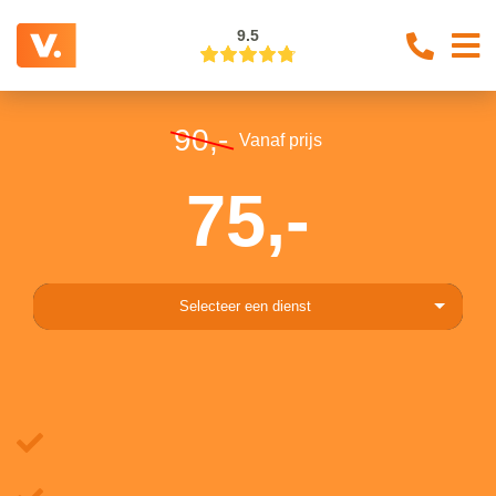
9.5
90,-
Vanaf prijs
75,-
Selecteer een dienst