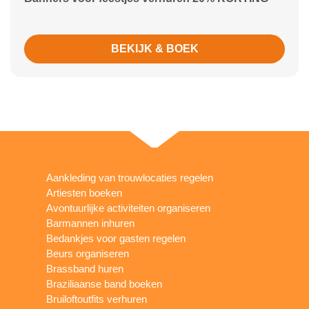
BEKIJK & BOEK
Aankleding van trouwlocaties regelen
Artiesten boeken
Avontuurlijke activiteiten organiseren
Barmannen inhuren
Bedankjes voor gasten regelen
Beurs organiseren
Brassband huren
Braziliaanse band boeken
Bruiloftoutfits verhuren