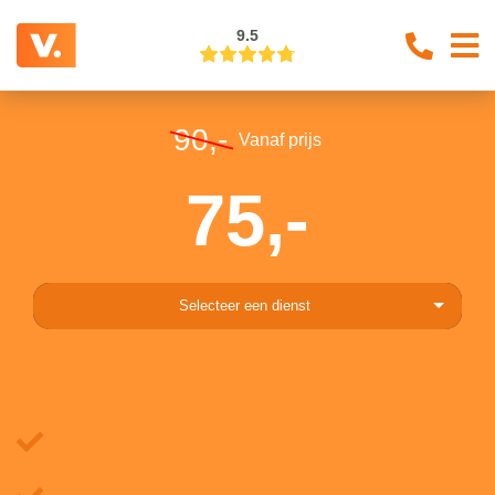
9.5
90,-
Vanaf prijs
75,-
Selecteer een dienst