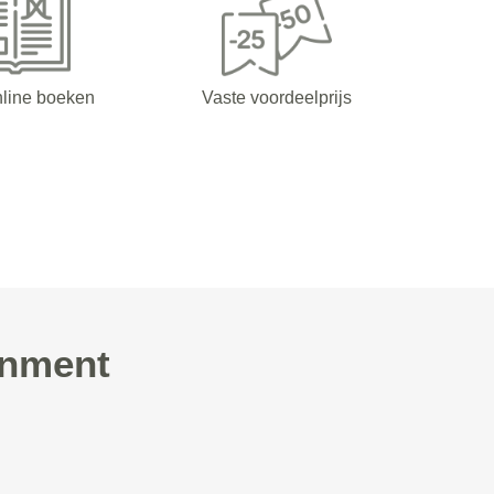
nline boeken
Vaste voordeelprijs
inment