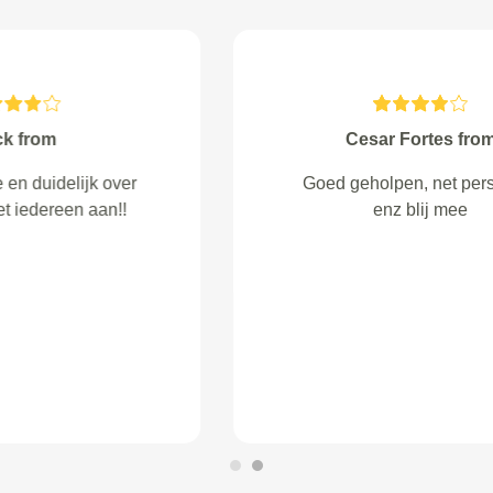
Rene from Haarlem
goede service je wordt op de
hoogte gehouden ook als er wat
verandert