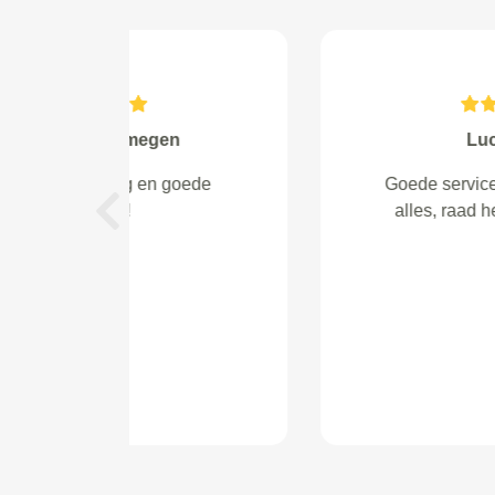
Cesar Fortes from
Goed geholpen, net personeel
enz blij mee
Previous