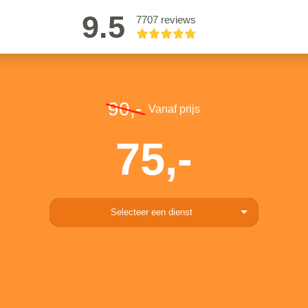
9.5
7707 reviews
90,-
Vanaf prijs
75,-
Selecteer een dienst