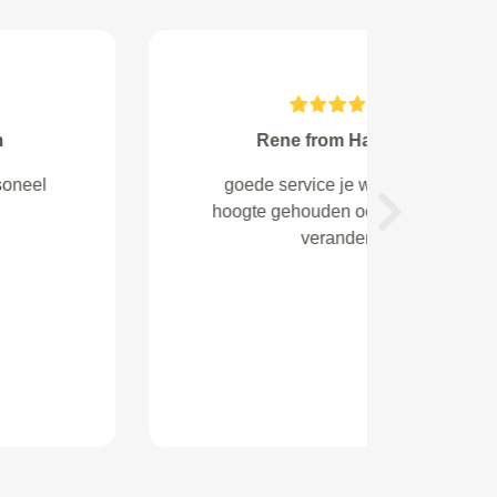
Biko Spee from
Ze zijn erg behulpzaam, denken
mee met het probleem en zijn
Next
vriendelijk. Ze hebben mij
geholpen aan een hele goeie
garage. Bedankt!