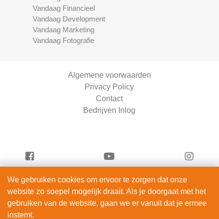
Vandaag Financieel
Vandaag Development
Vandaag Marketing
Vandaag Fotografie
Algemene voorwaarden
Privacy Policy
Contact
Bedrijven Inlog
We gebruiken cookies om ervoor te zorgen dat onze
Vandaag Entertainment is onderdeel van
website zo soepel mogelijk draait. Als je doorgaat met het
ServiceRight B.V. | KVK 90914872
gebruiken van de website, gaan we er vanuit dat je ermee
© 2012 – 2026
instemt.