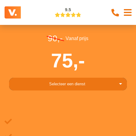
9.5
90,-
Vanaf prijs
75,-
Selecteer een dienst