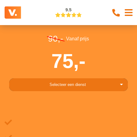
9.5
90,-
Vanaf prijs
75,-
Selecteer een dienst