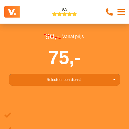
9.5
90,-
Vanaf prijs
75,-
Selecteer een dienst