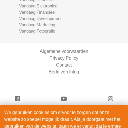
Vandaag Elektronica
Vandaag Financieel
Vandaag Development
Vandaag Marketing
Vandaag Fotografie
Algemene voorwaarden
Privacy Policy
Contact
Bedrijven Inlog
We gebruiken cookies om ervoor te zorgen dat onze
Vandaag Entertainment is onderdeel van
website zo soepel mogelijk draait. Als je doorgaat met het
ServiceRight B.V. | KVK 90914872
gebruiken van de website, gaan we er vanuit dat je ermee