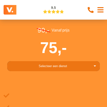
9.5
90,-
Vanaf prijs
75,-
Selecteer een dienst