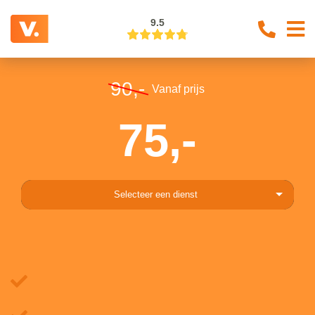
9.5
90,-
Vanaf prijs
75,-
Selecteer een dienst