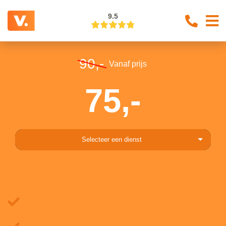
9.5
90,-
Vanaf prijs
75,-
Selecteer een dienst