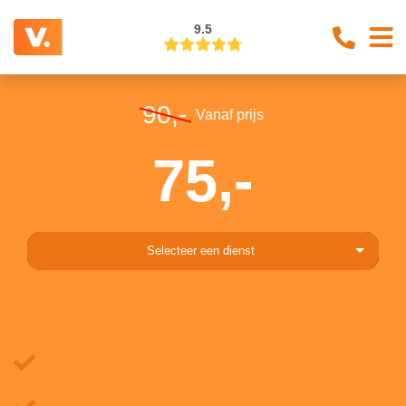
9.5
90,-
Vanaf prijs
75,-
Selecteer een dienst