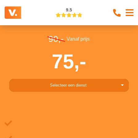
9.5
90,-
Vanaf prijs
75,-
Selecteer een dienst