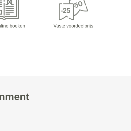
nline boeken
Vaste voordeelprijs
inment