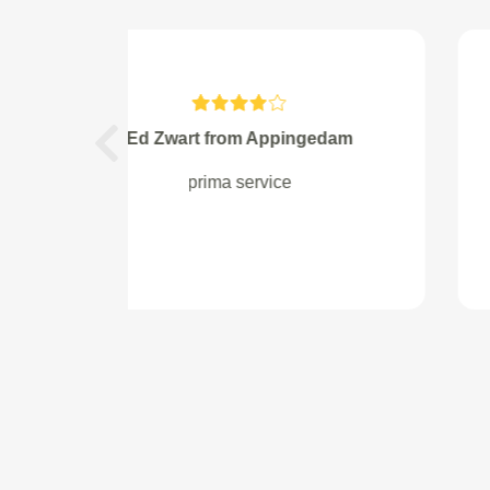
Schild from
Previous
Goede service, kundig bedrijf,
auto ziet er weer als nieuw uit,
cabriodak is ontdaan van algen en
geïmpregneerd