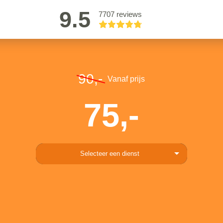
9.5
7707 reviews
90,-
Vanaf prijs
75,-
Selecteer een dienst