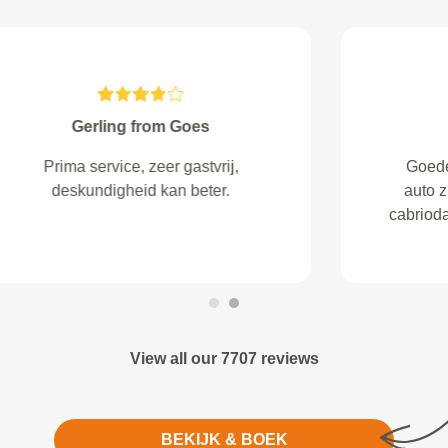
Minnaard from Zierikzee
Snelle reactie en duidelijke
afspraak is mijn ervaring
View all our 7707 reviews
BEKIJK & BOEK