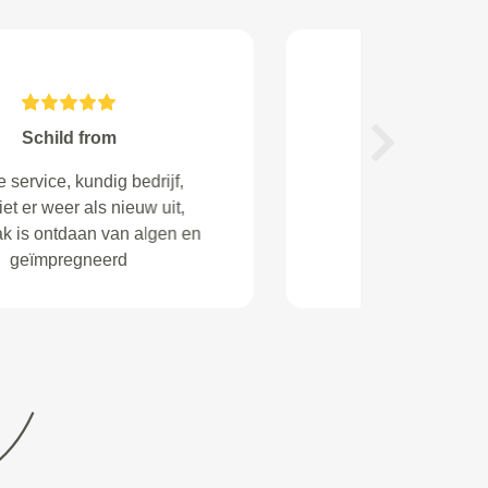
Marcel Sporkslede from
Next
Goei ervaring gehad