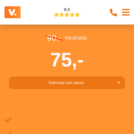
9.5
90,-
Vanaf prijs
75,-
Selecteer een dienst