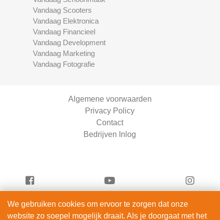
Vandaag Scooters
Vandaag Elektronica
Vandaag Financieel
Vandaag Development
Vandaag Marketing
Vandaag Fotografie
Algemene voorwaarden
Privacy Policy
Contact
Bedrijven Inlog
We gebruiken cookies om ervoor te zorgen dat onze
Vandaag Entertainment is onderdeel van
website zo soepel mogelijk draait. Als je doorgaat met het