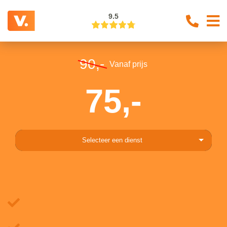
9.5
90,-
Vanaf prijs
75,-
Selecteer een dienst