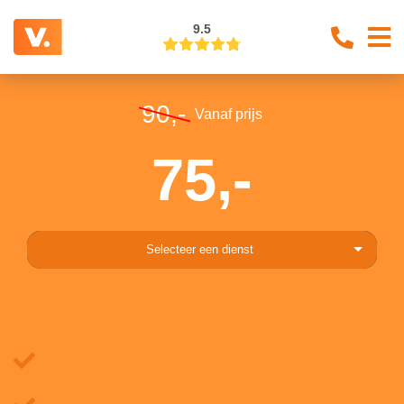
9.5
90,-
Vanaf prijs
75,-
Selecteer een dienst