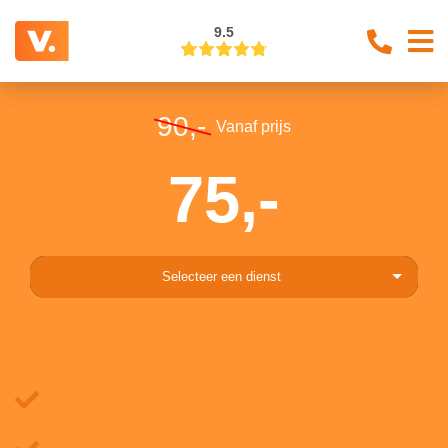
9.5
90,-
Vanaf prijs
75,-
Selecteer een dienst