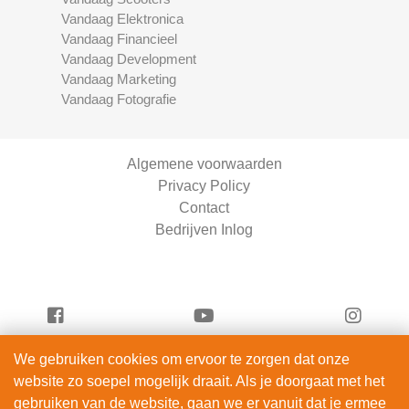
Vandaag Elektronica
Vandaag Financieel
Vandaag Development
Vandaag Marketing
Vandaag Fotografie
Algemene voorwaarden
Privacy Policy
Contact
Bedrijven Inlog
We gebruiken cookies om ervoor te zorgen dat onze
Vandaag Entertainment is onderdeel van
website zo soepel mogelijk draait. Als je doorgaat met het
ServiceRight B.V. | KVK 90914872
gebruiken van de website, gaan we er vanuit dat je ermee