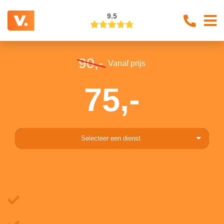
9.5
90,-
Vanaf prijs
75,-
Selecteer een dienst