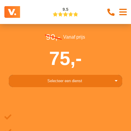
9.5
90,-
Vanaf prijs
75,-
Selecteer een dienst