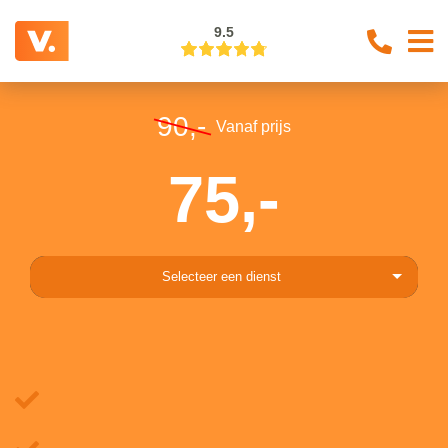
9.5
90,-
Vanaf prijs
75,-
Selecteer een dienst