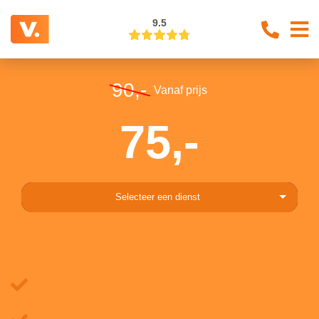
9.5
90,-
Vanaf prijs
75,-
Selecteer een dienst