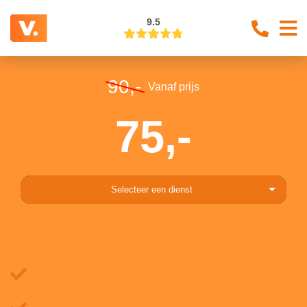
9.5
90,-
Vanaf prijs
75,-
Selecteer een dienst