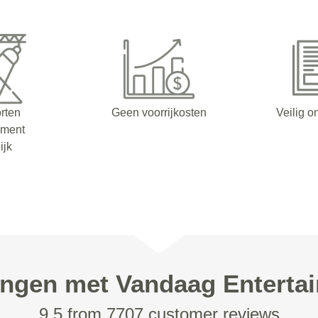
orten
Geen voorrijkosten
Veilig o
nment
ijk
ingen met Vandaag Enterta
9.5 from 7707 customer reviews