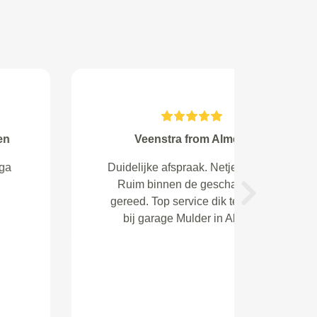
G.W van Wely from Hilversum
Goede service, aardige monteurs.
Naar volle tevredenheid geholpen
Next