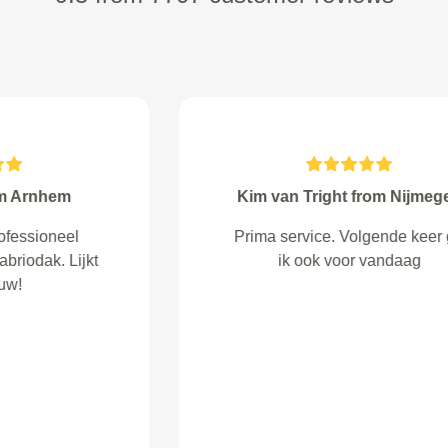
Linsey van den Heuvel from
Spijkenisse
Werd al snel door de betreffende
garage gebeld om de afspraak te
bevestigen. Wat ik alleen jammer
vond, is dat er op mijn
afspraakformulier ingevuld stond
dat mijn auto zou worden
opgehaald en weer teruggebracht
zou worden na de