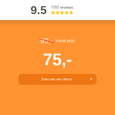
9.5
7707 reviews
90,-
Vanaf prijs
75,-
Selecteer een dienst