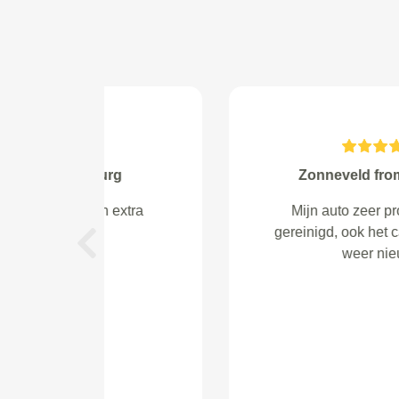
Veenstra from Almere
Duidelijke afspraak. Netjes optijd.
Ruim binnen de geschatte tijd
Previous
gereed. Top service dik tevreden
bij garage Mulder in Almere