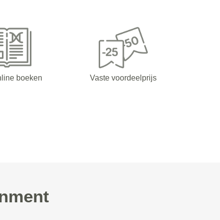
nline boeken
Vaste voordeelprijs
inment