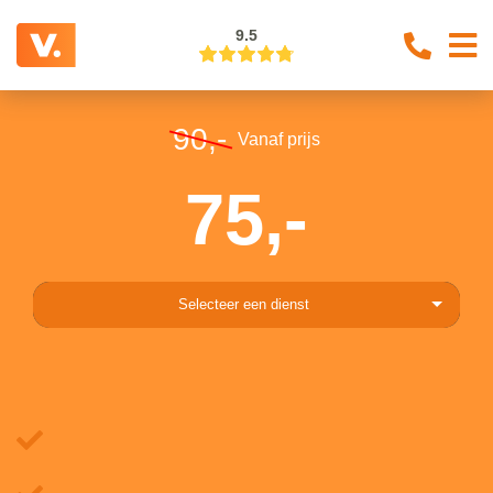
9.5
90,-
Vanaf prijs
75,-
Selecteer een dienst