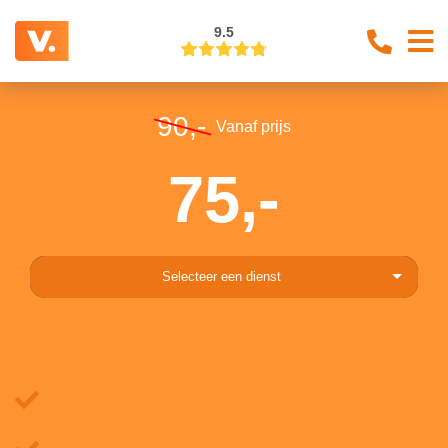
9.5
90,-
Vanaf prijs
75,-
Selecteer een dienst