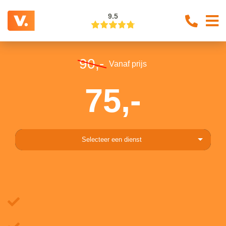
9.5
90,-
Vanaf prijs
75,-
Selecteer een dienst