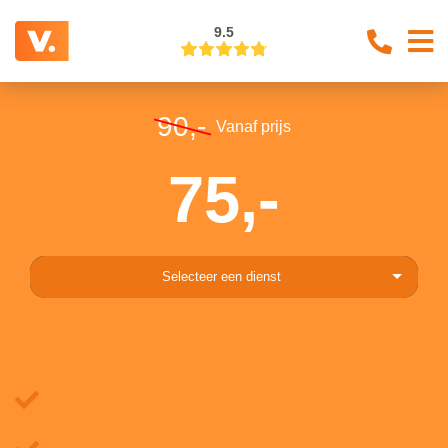
9.5
90,-
Vanaf prijs
75,-
Selecteer een dienst