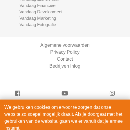
Vandaag Financieel
Vandaag Development
Vandaag Marketing
Vandaag Fotografie
Algemene voorwaarden
Privacy Policy
Contact
Bedrijven Inlog
We gebruiken cookies om ervoor te zorgen dat onze
Vandaag Entertainment is onderdeel van
website zo soepel mogelijk draait. Als je doorgaat met het
ServiceRight B.V. | KVK 90914872
gebruiken van de website, gaan we er vanuit dat je ermee
© 2012 – 2026
instemt.