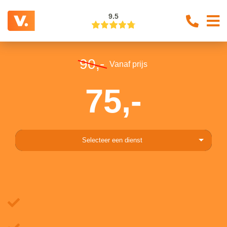
9.5
90,-
Vanaf prijs
75,-
Selecteer een dienst