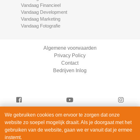
Vandaag Financieel
Vandaag Development
Vandaag Marketing
Vandaag Fotografie
Algemene voorwaarden
Privacy Policy
Contact
Bedrijven Inlog
We gebruiken cookies om ervoor te zorgen dat onze
Vandaag Entertainment is onderdeel van
website zo soepel mogelijk draait. Als je doorgaat met het
ServiceRight B.V. | KVK 90914872
gebruiken van de website, gaan we er vanuit dat je ermee
© 2012 – 2026
instemt.