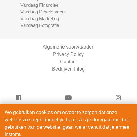
Vandaag Financieel
Vandaag Development
Vandaag Marketing
Vandaag Fotografie
Algemene voorwaarden
Privacy Policy
Contact
Bedrijven Inlog
We gebruiken cookies om ervoor te zorgen dat onze
Vandaag Entertainment is onderdeel van
website zo soepel mogelijk draait. Als je doorgaat met het
ServiceRight B.V. | KVK 90914872
gebruiken van de website, gaan we er vanuit dat je ermee
© 2012 – 2026
instemt.