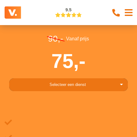
9.5
90,-
Vanaf prijs
75,-
Selecteer een dienst